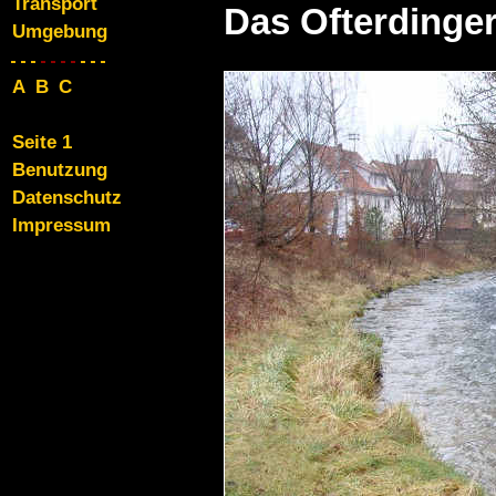
Transport
Das Ofterdinge
Umgebung
ABC
Seite 1
Benutzung
Datenschutz
Impressum