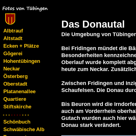
Das Donautal
Albtrauf
Die Umgebung von Tübingen
Altstadt
Ecken + Plätze
Bei Fridingen mündet die B
Gôgerei
Besonderheiten kennzeichnen
Hohentübingen
Oberlauf wurde komplett abg
Neckar
heute zum Neckar. Zusätzlic
Österberg
Zwischen Fridingen und Inzi
Oberstadt
Schaufelsen. Die Donau durc
Platanenallee
Quartiere
Bis Beuron wird die Irndorfe
Stiftskirche
auch am Vorderrhein oberha
Gutach wurden auch hier währ
Schönbuch
Donau stark verändert.

Schwäbische Alb